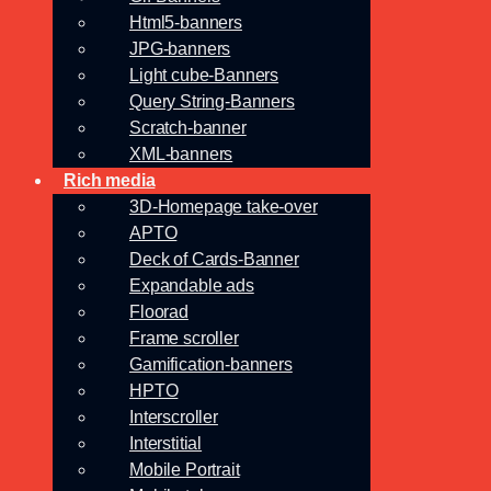
Html5-banners
JPG-banners
Light cube-Banners
Query String-Banners
Scratch-banner
XML-banners
Rich media
3D-Homepage take-over
APTO
Deck of Cards-Banner
Expandable ads
Floorad
Frame scroller
Gamification-banners
HPTO
Interscroller
Interstitial
Mobile Portrait