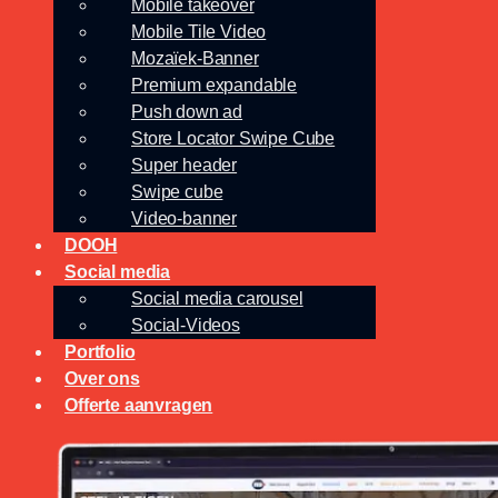
Mobile takeover
Mobile Tile Video
Mozaïek-Banner
Premium expandable
Push down ad
Store Locator Swipe Cube
Super header
Swipe cube
Video-banner
DOOH
Social media
Social media carousel
Social-Videos
Portfolio
Over ons
Offerte aanvragen