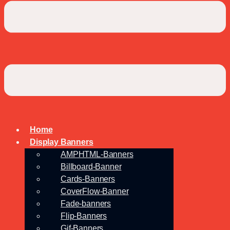
Home
Display Banners
AMPHTML-Banners
Billboard-Banner
Cards-Banners
CoverFlow-Banner
Fade-banners
Flip-Banners
Gif-Banners