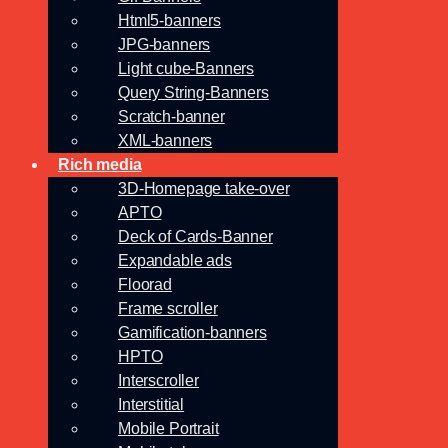
Html5-banners
JPG-banners
Light cube-Banners
Query String-Banners
Scratch-banner
XML-banners
Rich media
3D-Homepage take-over
APTO
Deck of Cards-Banner
Expandable ads
Floorad
Frame scroller
Gamification-banners
HPTO
Interscroller
Interstitial
Mobile Portrait