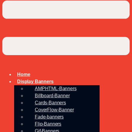
Home
Display Banners
AMPHTML-Banners
Billboard-Banner
Cards-Banners
CoverFlow-Banner
Fade-banners
Flip-Banners
Gif-Banners