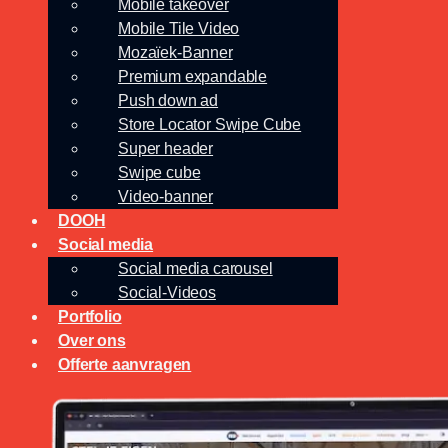
Mobile takeover
Mobile Tile Video
Mozaïek-Banner
Premium expandable
Push down ad
Store Locator Swipe Cube
Super header
Swipe cube
Video-banner
DOOH
Social media
Social media carousel
Social-Videos
Portfolio
Over ons
Offerte aanvragen