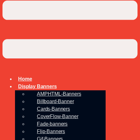
Home
Display Banners
AMPHTML-Banners
Billboard-Banner
Cards-Banners
CoverFlow-Banner
Fade-banners
Flip-Banners
Gif-Banners