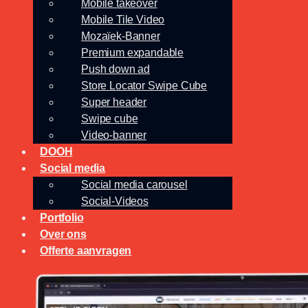
Mobile takeover
Mobile Tile Video
Mozaïek-Banner
Premium expandable
Push down ad
Store Locator Swipe Cube
Super header
Swipe cube
Video-banner
DOOH
Social media
Social media carousel
Social-Videos
Portfolio
Over ons
Offerte aanvragen