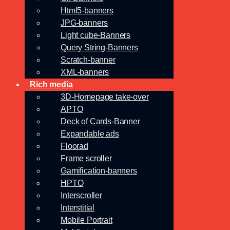
Html5-banners
JPG-banners
Light cube-Banners
Query String-Banners
Scratch-banner
XML-banners
Rich media
3D-Homepage take-over
APTO
Deck of Cards-Banner
Expandable ads
Floorad
Frame scroller
Gamification-banners
HPTO
Interscroller
Interstitial
Mobile Portrait