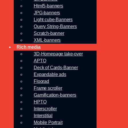
Html5-banners
JPG-banners
Light cube-Banners
Query String-Banners
Scratch-banner
XML-banners
Rich media
3D-Homepage take-over
APTO
Deck of Cards-Banner
Expandable ads
Floorad
Frame scroller
Gamification-banners
HPTO
Interscroller
Interstitial
Mobile Portrait