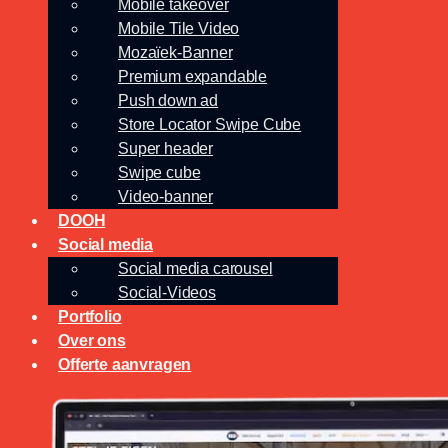
Mobile takeover
Mobile Tile Video
Mozaïek-Banner
Premium expandable
Push down ad
Store Locator Swipe Cube
Super header
Swipe cube
Video-banner
DOOH
Social media
Social media carousel
Social-Videos
Portfolio
Over ons
Offerte aanvragen