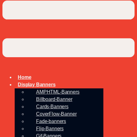
Home
Display Banners
AMPHTML-Banners
Billboard-Banner
Cards-Banners
CoverFlow-Banner
Fade-banners
Flip-Banners
Gif-Banners