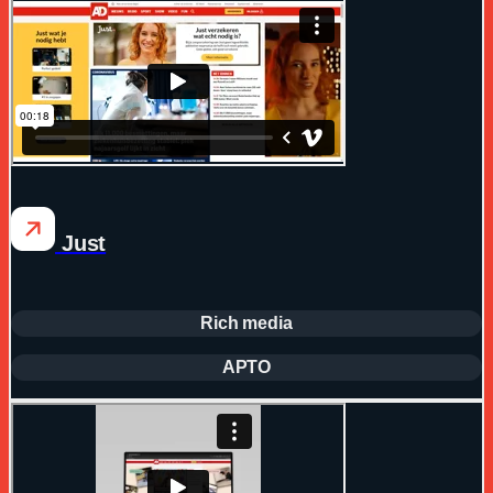
Just
Rich media
APTO