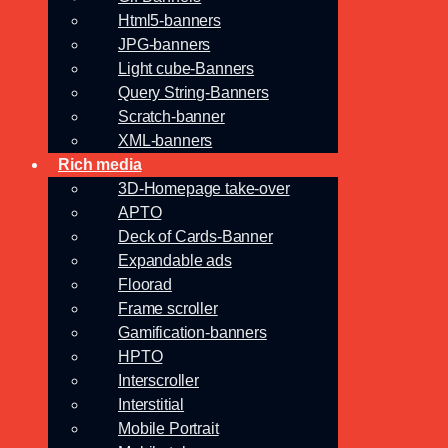
Html5-banners
JPG-banners
Light cube-Banners
Query String-Banners
Scratch-banner
XML-banners
Rich media
3D-Homepage take-over
APTO
Deck of Cards-Banner
Expandable ads
Floorad
Frame scroller
Gamification-banners
HPTO
Interscroller
Interstitial
Mobile Portrait