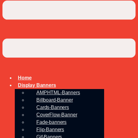
Home
Display Banners
AMPHTML-Banners
Billboard-Banner
Cards-Banners
CoverFlow-Banner
Fade-banners
Flip-Banners
Gif-Banners