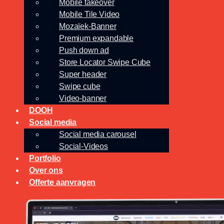
Mobile takeover
Mobile Tile Video
Mozaïek-Banner
Premium expandable
Push down ad
Store Locator Swipe Cube
Super header
Swipe cube
Video-banner
DOOH
Social media
Social media carousel
Social-Videos
Portfolio
Over ons
Offerte aanvragen