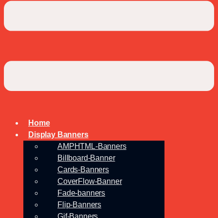
Home
Display Banners
AMPHTML-Banners
Billboard-Banner
Cards-Banners
CoverFlow-Banner
Fade-banners
Flip-Banners
Gif-Banners