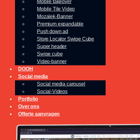
Mobile takeover
Mobile Tile Video
Mozaïek-Banner
Premium expandable
Push down ad
Store Locator Swipe Cube
Super header
Swipe cube
Video-banner
DOOH
Social media
Social media carousel
Social-Videos
Portfolio
Over ons
Offerte aanvragen