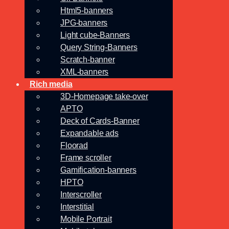
Html5-banners
JPG-banners
Light cube-Banners
Query String-Banners
Scratch-banner
XML-banners
Rich media
3D-Homepage take-over
APTO
Deck of Cards-Banner
Expandable ads
Floorad
Frame scroller
Gamification-banners
HPTO
Interscroller
Interstitial
Mobile Portrait