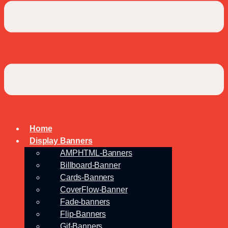
Home
Display Banners
AMPHTML-Banners
Billboard-Banner
Cards-Banners
CoverFlow-Banner
Fade-banners
Flip-Banners
Gif-Banners