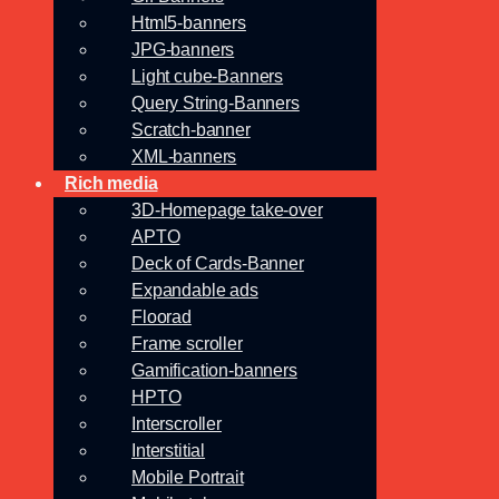
Html5-banners
JPG-banners
Light cube-Banners
Query String-Banners
Scratch-banner
XML-banners
Rich media
3D-Homepage take-over
APTO
Deck of Cards-Banner
Expandable ads
Floorad
Frame scroller
Gamification-banners
HPTO
Interscroller
Interstitial
Mobile Portrait