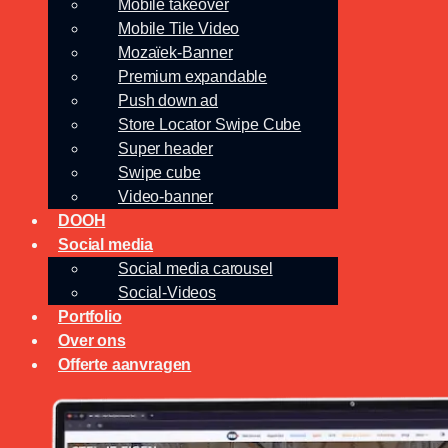
Mobile takeover
Mobile Tile Video
Mozaïek-Banner
Premium expandable
Push down ad
Store Locator Swipe Cube
Super header
Swipe cube
Video-banner
DOOH
Social media
Social media carousel
Social-Videos
Portfolio
Over ons
Offerte aanvragen