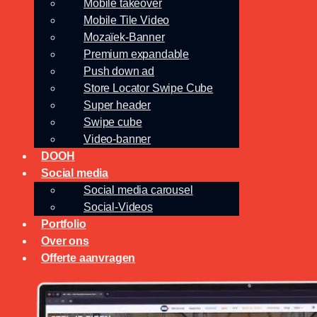
Mobile takeover
Mobile Tile Video
Mozaïek-Banner
Premium expandable
Push down ad
Store Locator Swipe Cube
Super header
Swipe cube
Video-banner
DOOH
Social media
Social media carousel
Social-Videos
Portfolio
Over ons
Offerte aanvragen