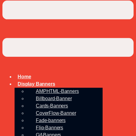
Home
Display Banners
AMPHTML-Banners
Billboard-Banner
Cards-Banners
CoverFlow-Banner
Fade-banners
Flip-Banners
Gif-Banners