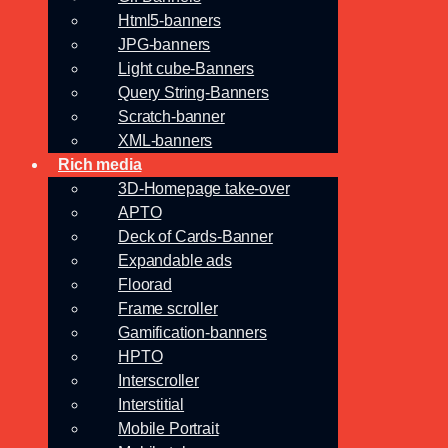
Html5-banners
JPG-banners
Light cube-Banners
Query String-Banners
Scratch-banner
XML-banners
Rich media
3D-Homepage take-over
APTO
Deck of Cards-Banner
Expandable ads
Floorad
Frame scroller
Gamification-banners
HPTO
Interscroller
Interstitial
Mobile Portrait