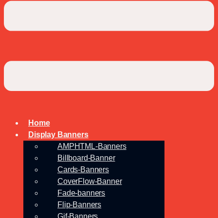
Home
Display Banners
AMPHTML-Banners
Billboard-Banner
Cards-Banners
CoverFlow-Banner
Fade-banners
Flip-Banners
Gif-Banners