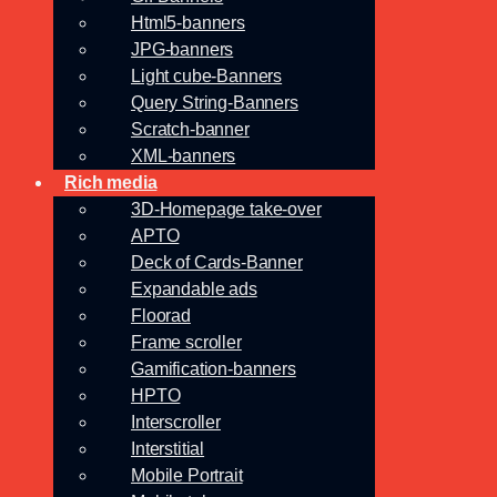
Html5-banners
JPG-banners
Light cube-Banners
Query String-Banners
Scratch-banner
XML-banners
Rich media
3D-Homepage take-over
APTO
Deck of Cards-Banner
Expandable ads
Floorad
Frame scroller
Gamification-banners
HPTO
Interscroller
Interstitial
Mobile Portrait