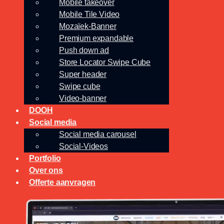
Mobile takeover
Mobile Tile Video
Mozaïek-Banner
Premium expandable
Push down ad
Store Locator Swipe Cube
Super header
Swipe cube
Video-banner
DOOH
Social media
Social media carousel
Social-Videos
Portfolio
Over ons
Offerte aanvragen