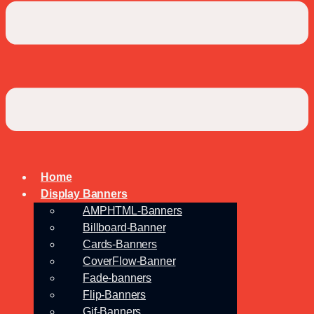
Home
Display Banners
AMPHTML-Banners
Billboard-Banner
Cards-Banners
CoverFlow-Banner
Fade-banners
Flip-Banners
Gif-Banners