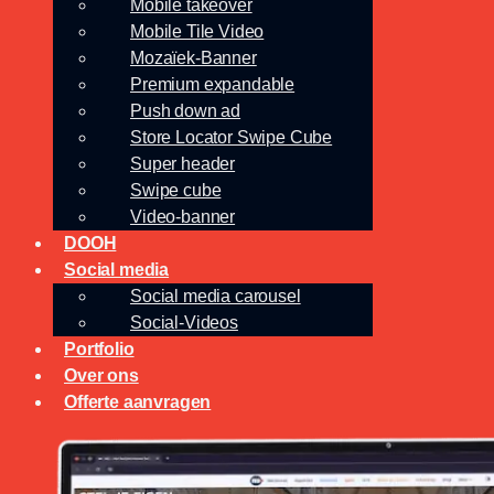
Mobile takeover
Mobile Tile Video
Mozaïek-Banner
Premium expandable
Push down ad
Store Locator Swipe Cube
Super header
Swipe cube
Video-banner
DOOH
Social media
Social media carousel
Social-Videos
Portfolio
Over ons
Offerte aanvragen