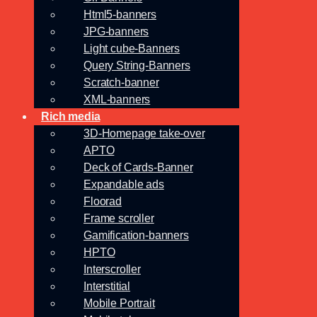
Html5-banners
JPG-banners
Light cube-Banners
Query String-Banners
Scratch-banner
XML-banners
Rich media
3D-Homepage take-over
APTO
Deck of Cards-Banner
Expandable ads
Floorad
Frame scroller
Gamification-banners
HPTO
Interscroller
Interstitial
Mobile Portrait