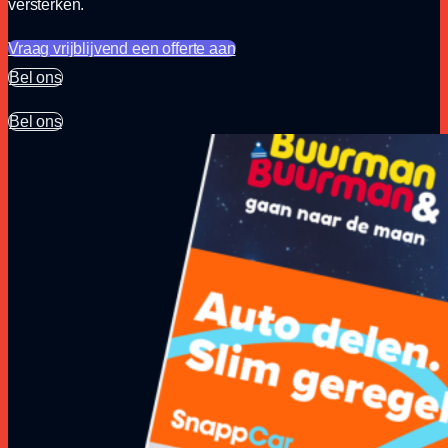
versterken.
Vraag vrijblijvend een offerte aan
Bel ons
Bel ons