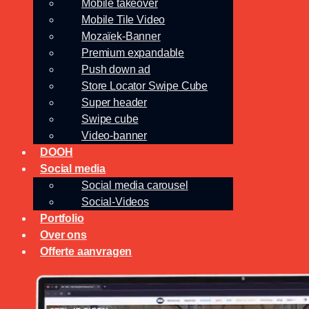
Mobile takeover
Mobile Tile Video
Mozaïek-Banner
Premium expandable
Push down ad
Store Locator Swipe Cube
Super header
Swipe cube
Video-banner
DOOH
Social media
Social media carousel
Social-Videos
Portfolio
Over ons
Offerte aanvragen