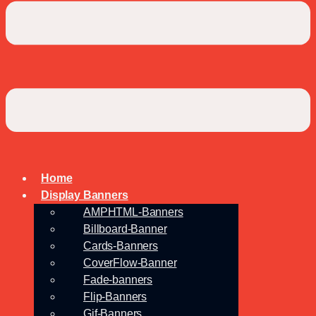
Home
Display Banners
AMPHTML-Banners
Billboard-Banner
Cards-Banners
CoverFlow-Banner
Fade-banners
Flip-Banners
Gif-Banners